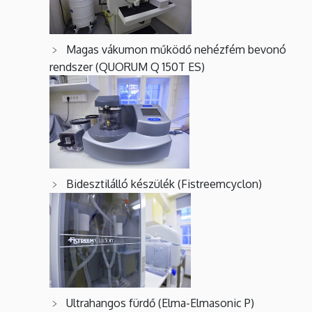
Magas vákumon működő nehézfém bevonó
rendszer (QUORUM Q 150T ES)
Bidesztilálló készülék (Fistreemcyclon)
Ultrahangos fürdő (Elma-Elmasonic P)