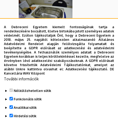
A Debreceni Egyetem kiemelt fontosságúnak tartja a
rendelkezésére bocsátott, illetve birtokába jutott személyes adatok
védelmét. Ezúton tájékoztatjuk Önt, hogy a Debreceni Egyetem a
2018. május 25. napjától kötelezően alkalmazandó Általános
Téremissziós szkenning elektronmikroszkóp
Adatvédelmi Rendelet alapján felülvizsgálta folyamatait és
(Zeiss GeminiSEM)
beépítette a GDPR előírásait az adatkezelési és adatvédelmi
tevékenységébe. A felhasználók személyes adatait a Debreceni
Egyetem korábban is teljes körültekintéssel kezelte, megfelelve az
érvényben lévő adatkezelési szabályozásoknak. A GDPR előírásait
követve frissítettük Adatvédelmi Tájékoztatónkat, amelyet az
alábbi linkre kattintva olvashat el:
Adatkezelési tájékoztató.
DE
Kancellária WAV Központ
További információk
Nélkülözhetetlen sütik
Legutóbbi frissítés:
2024. 03. 25. 09:24
Funkcionális sütik
Analitikai sütik
Hirdetési sütik