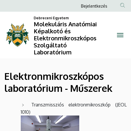
Elektronmikroszkópos
Ugrás
Anonim
Bejelentkezés
a
Felhasználói
laboratórium
tartalomra
Debreceni Egyetem
fiók
Molekuláris Anatómiai
-
Képalkotó és
menüje
Elektronmikroszkópos
Műszerek
Szolgáltató
|
Laboratórium
Molekuláris
Elektronmikroszkópos
Anatómiai
laboratórium - Műszerek
Képalkotó
és
Transzmissziós elektronmikroszkóp (JEOL
Elektronmikroszkópos
1010)
Szolgáltató