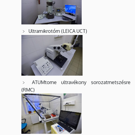
Laboratórium
Ultramikrotóm (LEICA UCT)
ATUMtome ultravékony sorozatmetszésre
(RMC)