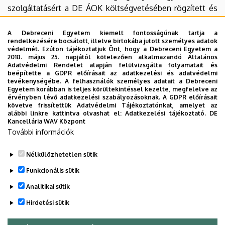
szolgáltatásért a DE ÁOK költségvetésében rögzített és
közzétett térítési díjat fizeti. A bevétel az Anatómiai,
Szövet- és Fejlődéstani Intézet gazdálkodási keretein
A Debreceni Egyetem kiemelt fontosságúnak tartja a
rendelkezésére bocsátott, illetve birtokába jutott személyes adatok
belül más keretektől elkülönítve kerül jóváírásra, a DE ÁOK
védelmét. Ezúton tájékoztatjuk Önt, hogy a Debreceni Egyetem a
belső finanszírozási szabályainak megfelelően.
2018. május 25. napjától kötelezően alkalmazandó Általános
Adatvédelmi Rendelet alapján felülvizsgálta folyamatait és
beépítette a GDPR előírásait az adatkezelési és adatvédelmi
9. A cito- és hiszto-patológiai orvos-diagnosztikai
tevékenységébe. A felhasználók személyes adatait a Debreceni
tevékenységet külön működési rend szabályozza. A
Egyetem korábban is teljes körültekintéssel kezelte, megfelelve az
érvényben lévő adatkezelési szabályozásoknak. A GDPR előírásait
diagnosztikai tevékenység bevétele az Anatómiai,
követve frissítettük Adatvédelmi Tájékoztatónkat, amelyet az
Szövet- és Fejlődéstani Intézet gazdálkodási keretein
alábbi linkre kattintva olvashat el:
Adatkezelési tájékoztató.
DE
Kancellária WAV Központ
belül, más keretektől elkülönítetten kerül jóváírásra, a DE
További információk
Klinikai Központ belső finanszírozási szabályainak
megfelelően.
Nélkülözhetetlen sütik
Legutóbbi frissítés:
2024. 03. 25. 09:28
Funkcionális sütik
Analitikai sütik
Hirdetési sütik