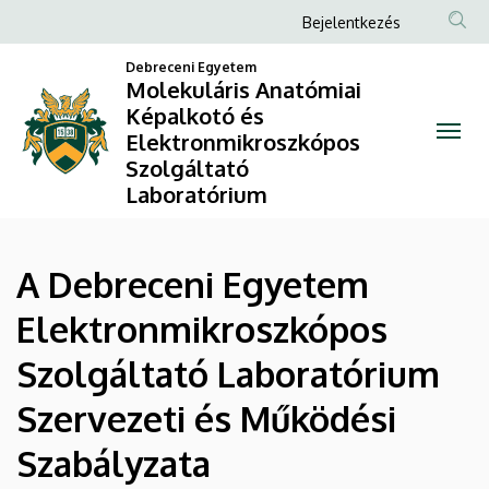
A
Ugrás
Anonim
Bejelentkezés
a
Felhasználói
Debreceni
tartalomra
Debreceni Egyetem
fiók
Molekuláris Anatómiai
Egyetem
Képalkotó és
menüje
Elektronmikroszkópos
Elektronmikroszkópos
Szolgáltató
Szolgáltató
Laboratórium
Laboratórium
A Debreceni Egyetem
Szervezeti
Elektronmikroszkópos
és
Szolgáltató Laboratórium
Működési
Szervezeti és Működési
Szabályzata
Szabályzata
|