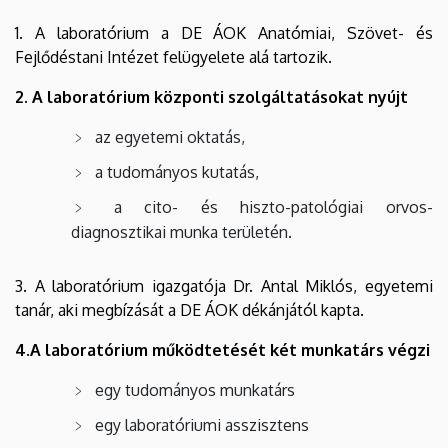
Molekuláris
1. A laboratórium a DE ÁOK Anatómiai, Szövet- és
Anatómiai
Fejlődéstani Intézet felügyelete alá tartozik.
Képalkotó
2. A laboratórium központi szolgáltatásokat nyújt
és
az egyetemi oktatás,
a tudományos kutatás,
Elektronmikroszkópos
a cito- és hiszto-patológiai orvos-
Szolgáltató
diagnosztikai munka területén.
Laboratórium
3. A laboratórium igazgatója Dr. Antal Miklós, egyetemi
tanár, aki megbízását a DE ÁOK dékánjától kapta.
4.A laboratórium működtetését két munkatárs végzi
egy tudományos munkatárs
egy laboratóriumi asszisztens